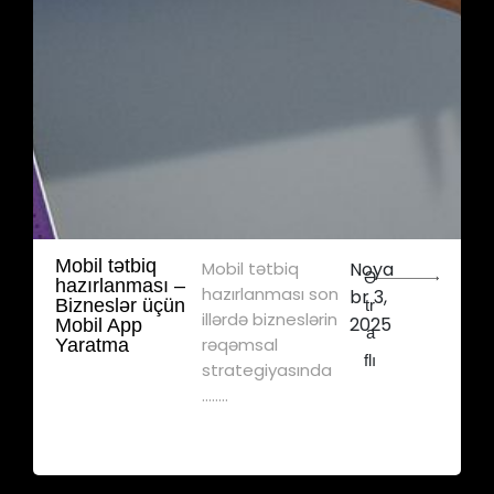
Mobil tətbiq
Mobil tətbiq
Noya
Ə
hazırlanması –
hazırlanması son
br 3,
Bizneslər üçün
tr
illərdə bizneslərin
2025
Mobil App
a
rəqəmsal
Yaratma
flı
strategiyasında
........