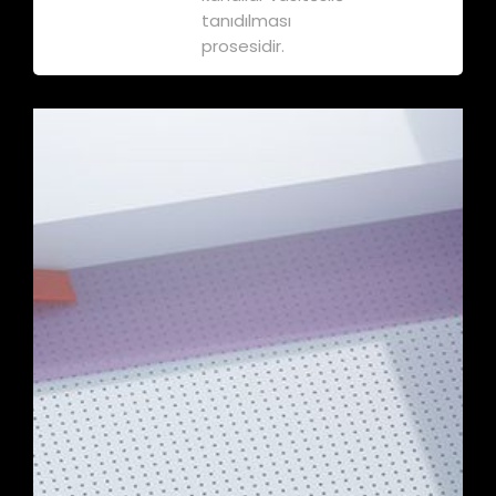
tanıdılması
prosesidir.