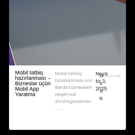
Mobil tətbiq
Mobil tətbiq
Noya
Ə
hazırlanması –
hazırlanması son
br 3,
Bizneslər üçün
tr
illərdə bizneslərin
2025
Mobil App
a
rəqəmsal
Yaratma
flı
strategiyasında
........