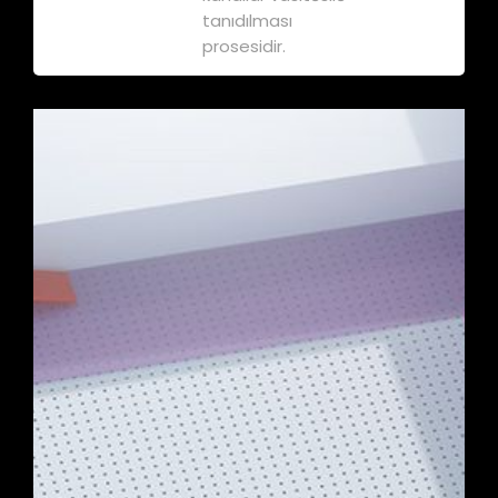
tanıdılması
prosesidir.