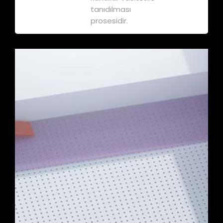
tanıdılması
prosesidir.