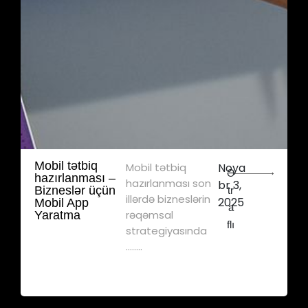
Mobil tətbiq
Mobil tətbiq
Noya
Ə
hazırlanması –
hazırlanması son
br 3,
Bizneslər üçün
tr
illərdə bizneslərin
2025
Mobil App
a
rəqəmsal
Yaratma
flı
strategiyasında
........