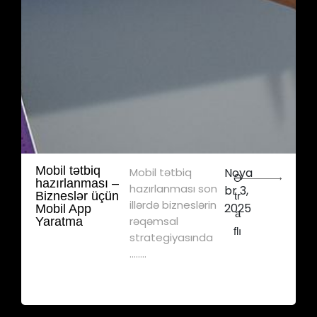
Mobil tətbiq
Mobil tətbiq
Noya
Ə
hazırlanması –
hazırlanması son
br 3,
Bizneslər üçün
tr
illərdə bizneslərin
2025
Mobil App
a
rəqəmsal
Yaratma
flı
strategiyasında
........