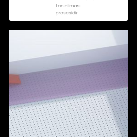
tanıdılması
prosesidir.