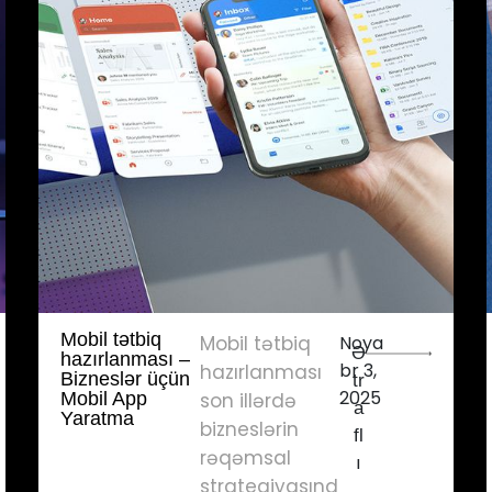
Mobil tətbiq
Mobil tətbiq
Noya
Ə
hazırlanması –
br 3,
hazırlanması
Bizneslər üçün
tr
2025
Mobil App
son illərdə
a
Yaratma
bizneslərin
fl
rəqəmsal
ı
strategiyasınd