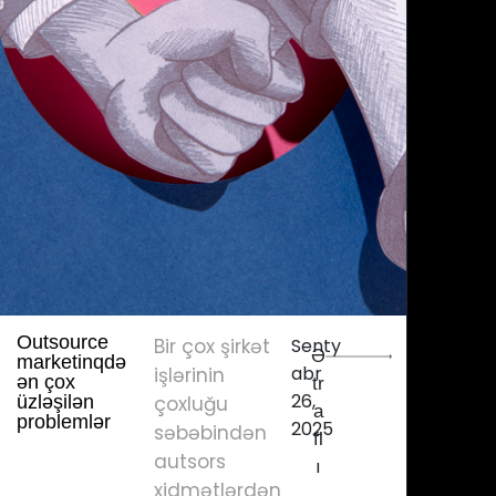
Outsource
Bir çox şirkət
Senty
Ə
marketinqdə
abr
işlərinin
ən çox
tr
26,
üzləşilən
çoxluğu
a
problemlər
2025
səbəbindən
fl
autsors
ı
xidmətlərdən