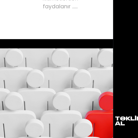
faydalanır ......
TƏKLI
AL