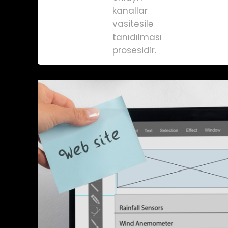
kanallar
vasitəsilə
tanıdılması
prosesidir.