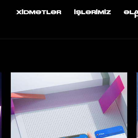
XIDMƏTLƏR
İŞLƏRIMIZ
ƏL