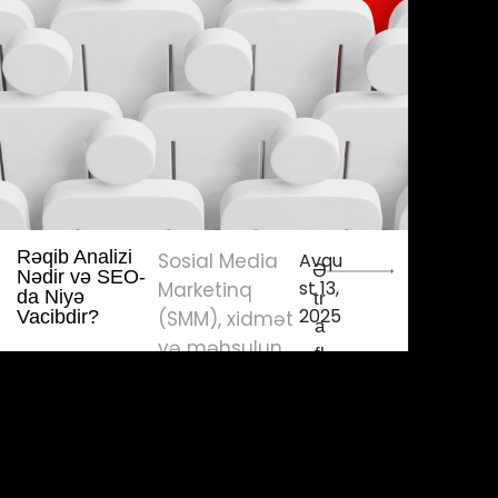
Rəqib Analizi
Sosial Media
Avqu
Ə
Nədir və SEO-
st 13,
Marketinq
da Niyə
tr
2025
Vacibdir?
(SMM), xidmət
a
və məhsulun
fl
sosial
ı
mediada
tanıtımı,
kampaniyalar..
...