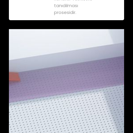
tanıdılması
prosesidir.