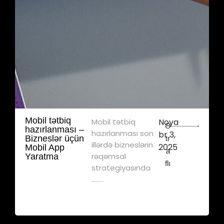
Mobil tətbiq
Mobil tətbiq
Noya
Ə
hazırlanması –
hazırlanması son
br 3,
Bizneslər üçün
tr
illərdə bizneslərin
2025
Mobil App
a
rəqəmsal
Yaratma
flı
strategiyasında
........