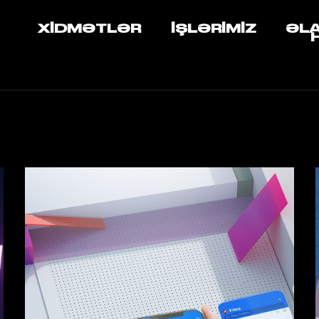
XIDMƏTLƏR
İŞLƏRIMIZ
ƏL