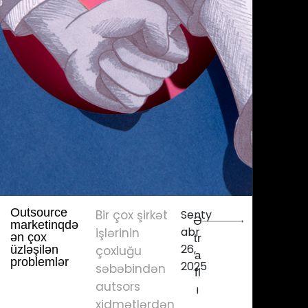
Outsource
Bir çox şirkət
Senty
Ə
marketinqdə
abr
işlərinin
ən çox
tr
26,
üzləşilən
çoxluğu
a
problemlər
2025
səbəbindən
fl
autsors
ı
xidmətlərdən