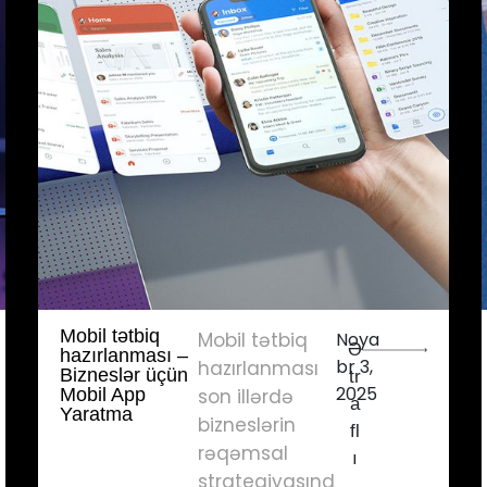
Mobil tətbiq
Mobil tətbiq
Noya
Ə
hazırlanması –
br 3,
hazırlanması
Bizneslər üçün
tr
2025
Mobil App
son illərdə
a
Yaratma
bizneslərin
fl
rəqəmsal
ı
strategiyasınd