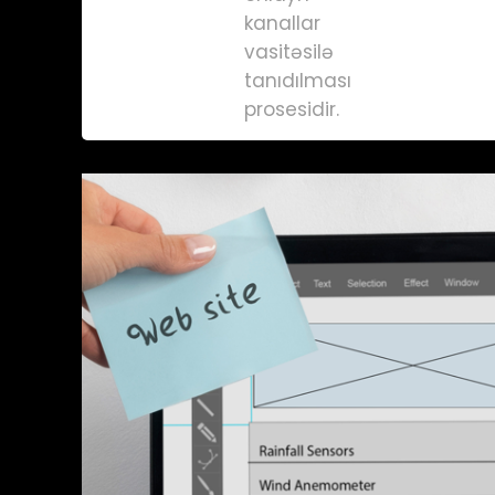
kanallar
vasitəsilə
tanıdılması
prosesidir.