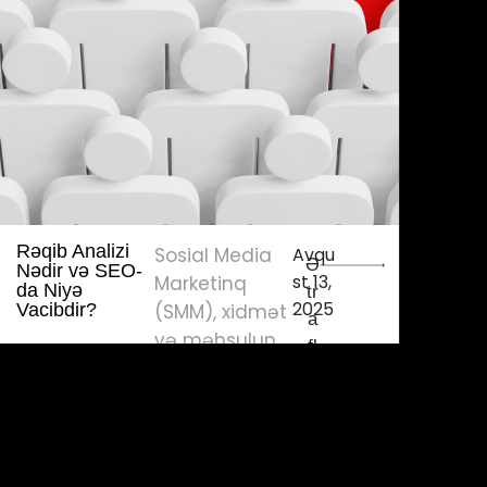
Rəqib Analizi
Sosial Media
Avqu
Ə
Nədir və SEO-
st 13,
Marketinq
da Niyə
tr
2025
Vacibdir?
(SMM), xidmət
a
və məhsulun
fl
sosial
ı
mediada
tanıtımı,
kampaniyalar..
...