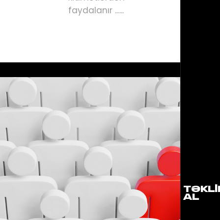
faydalanır ......
TƏKLI
AL