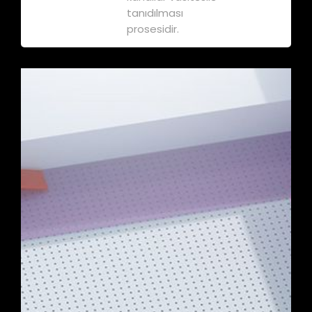
tanıdılması
prosesidir.