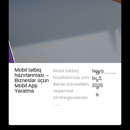
Mobil tətbiq
Mobil tətbiq
Noya
Ə
hazırlanması –
hazırlanması son
br 3,
Bizneslər üçün
tr
illərdə bizneslərin
2025
Mobil App
a
rəqəmsal
Yaratma
flı
strategiyasında
........