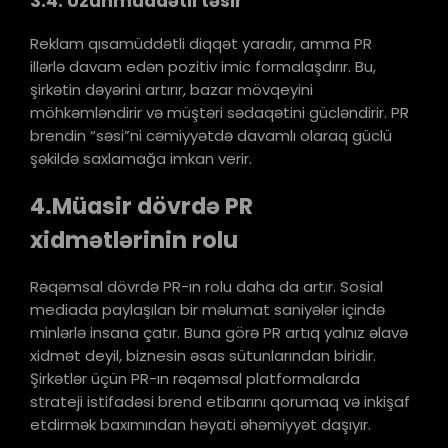
3.4. Uzunmüddətli təsir
Reklam qısamüddətli diqqət yaradır, amma PR
illərlə davam edən pozitiv imic formalaşdırır. Bu,
şirkətin dəyərini artırır, bazar mövqeyini
möhkəmləndirir və müştəri sədaqətini gücləndirir. PR
brendin “səsi”ni cəmiyyətdə davamlı olaraq güclü
şəkildə saxlamağa imkan verir.
4.Müasir dövrdə PR
xidmətlərinin rolu
Rəqəmsal dövrdə PR-ın rolu daha da artır. Sosial
mediada paylaşılan bir məlumat saniyələr içində
minlərlə insana çatır. Buna görə PR artıq yalnız əlavə
xidmət deyil, biznesin əsas sütunlarından biridir.
Şirkətlər üçün PR-ın rəqəmsal platformalarda
strateji istifadəsi brend etibarını qorumaq və inkişaf
etdirmək baxımından həyati əhəmiyyət daşıyır.