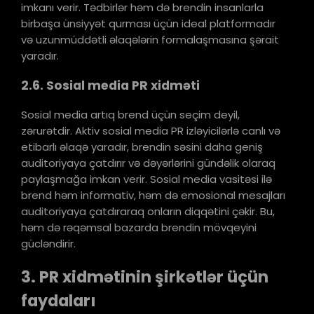
imkanı verir. Tədbirlər həm də brendin insanlarla
birbaşa ünsiyyət qurması üçün ideal platformadır
və uzunmüddətli əlaqələrin formalaşmasına şərait
yaradır.
2.6. Sosial media PR xidməti
Sosial media artıq brend üçün seçim deyil,
zərurətdir. Aktiv sosial media PR izləyicilərlə canlı və
etibarlı əlaqə yaradır, brendin səsini daha geniş
auditoriyaya çatdırır və dəyərlərini gündəlik olaraq
paylaşmağa imkan verir. Sosial media vasitəsi ilə
brend həm informativ, həm də emosional mesajları
auditoriyaya çatdıraraq onların diqqətini çəkir. Bu,
həm də rəqəmsal bazarda brendin mövqeyini
gücləndirir.
3. PR xidmətinin şirkətlər üçün
faydaları