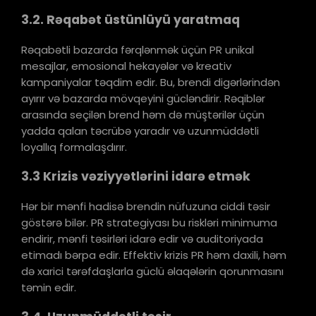
3.2. Rəqabət üstünlüyü yaratmaq
Rəqabətli bazarda fərqlənmək üçün PR unikal
mesajlar, emosional hekayələr və kreativ
kampaniyalar təqdim edir. Bu, brendi digərlərindən
ayırır və bazarda mövqeyini gücləndirir. Rəqiblər
arasında seçilən brend həm də müştərilər üçün
yadda qalan təcrübə yaradır və uzunmüddətli
loyallıq formalaşdırır.
3.3 Krizis vəziyyətlərini idarə etmək
Hər bir mənfi hadisə brendin nüfuzuna ciddi təsir
göstərə bilər. PR strategiyası bu riskləri minimuma
endirir, mənfi təsirləri idarə edir və auditoriyada
etimadı bərpa edir. Effektiv krizis PR həm daxili, həm
də xarici tərəfdaşlarla güclü əlaqələrin qorunmasını
təmin edir.