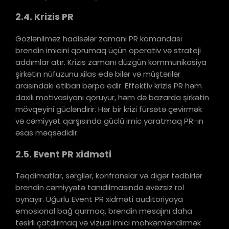
2.4. Krizis PR
Gözlənilməz hadisələr zamanı PR komandası
brendin imicini qorumaq üçün operativ və strateji
addımlar atır. Krizis zamanı düzgün kommunikasiya
şirkətin nüfuzunu xilas edə bilər və müştərilər
arasındakı etibarı bərpa edir. Effektiv krizis PR həm
daxili motivasiyanı qoruyur, həm də bazarda şirkətin
mövqeyini gücləndirir. Hər bir krizi fürsətə çevirmək
və cəmiyyət qarşısında güclü imic yaratmaq PR-ın
əsas məqsədidir.
2.5. Event PR xidməti
Təqdimatlar, sərgilər, konfranslar və digər tədbirlər
brendin cəmiyyətə tanıdılmasında əvəzsiz rol
oynayır. Uğurlu Event PR xidməti auditoriyaya
emosional bağ qurmaq, brendin mesajını daha
təsirli çatdırmaq və vizual imici möhkəmləndirmək