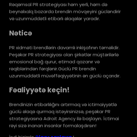
Rəqəmsal PR strategiyası həm yerli, həm də
beynəlxalq bazarda brendin mövqeyini gücləndirir
və uzunmüddətli etibarlı əlaqələr yaradır.
Nəticə
PR xidməti brendlərin davamlı inkişafının təməlidir.
Peşəkar PR strategiyası olan şirkətlər müştərilərlə
emosional bağ qurur, etimad qazanır və
rəqiblərindən fərqlənir.Güclü PR brendin
uzunmüddətli müvəffəqiyyətinin ən güclü açarıdır.
Fəaliyyətə keçin!
Brendinizin etibarlılığını artırmaq və ictimaiyyətlə
güclü əlaqə qurmaq istəyirsinizsə, peşəkar PR
strategiyasına Adroit Agency ilə başlayın. İctimai
rəyi sizə inanan insanlar formalaşdırsın!