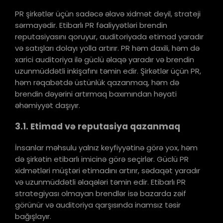
PR şirkətlər üçün sadəcə əlavə xidmət deyil, strateji
sərmayədir. Etibarlı PR fəaliyyətləri brendin
reputasiyasını qoruyur, auditoriyada etimad yaradır
və satışları dolayı yolla artırır. PR həm daxili, həm də
xarici auditoriya ilə güclü əlaqə yaradır və brendin
uzunmüddətli inkişafını təmin edir. Şirkətlər üçün PR,
həm rəqabətdə üstünlük qazanmaq, həm də
brendin dəyərini artırmaq baxımından həyati
əhəmiyyət daşıyır.
3.1. Etimad və reputasiya qazanmaq
İnsanlar məhsulu yalnız keyfiyyətinə görə yox, həm
də şirkətin etibarlı imicinə görə seçirlər. Güclü PR
xidmətləri müştəri etimadını artırır, sədaqət yaradır
və uzunmüddətli əlaqələri təmin edir. Etibarlı PR
strategiyası olmayan brendlər isə bazarda zəif
görünür və auditoriya qarşısında inamsız təsir
bağışlayır.