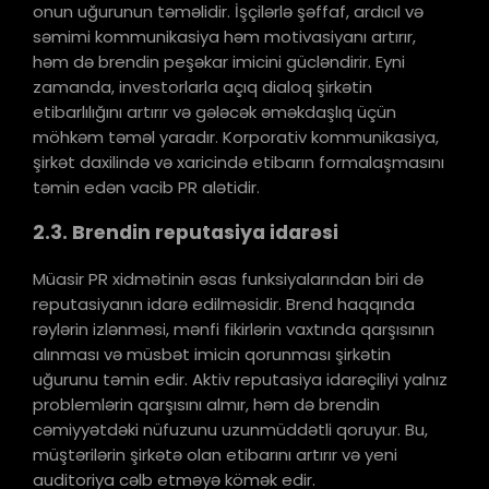
onun uğurunun təməlidir. İşçilərlə şəffaf, ardıcıl və
səmimi kommunikasiya həm motivasiyanı artırır,
həm də brendin peşəkar imicini gücləndirir. Eyni
zamanda, investorlarla açıq dialoq şirkətin
etibarlılığını artırır və gələcək əməkdaşlıq üçün
möhkəm təməl yaradır. Korporativ kommunikasiya,
şirkət daxilində və xaricində etibarın formalaşmasını
təmin edən vacib PR alətidir.
2.3. Brendin reputasiya idarəsi
Müasir PR xidmətinin əsas funksiyalarından biri də
reputasiyanın idarə edilməsidir. Brend haqqında
rəylərin izlənməsi, mənfi fikirlərin vaxtında qarşısının
alınması və müsbət imicin qorunması şirkətin
uğurunu təmin edir. Aktiv reputasiya idarəçiliyi yalnız
problemlərin qarşısını almır, həm də brendin
cəmiyyətdəki nüfuzunu uzunmüddətli qoruyur. Bu,
müştərilərin şirkətə olan etibarını artırır və yeni
auditoriya cəlb etməyə kömək edir.