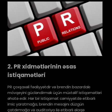
2. PR xidmətlərinin əsas
istiqamətləri
PR çoxşaxəli fəaliyyətdir və brendin bazardakı
mövqeyini gücləndirmək üçün müxtəlif istiqamətləri
əhatə edir. Hər bir istiqamət cəmiyyətdə etibarlı
imic yaratmağa, brendin mesajını düzgün
çatdırmağa və auditoriya ilə etibarlı əlaqə