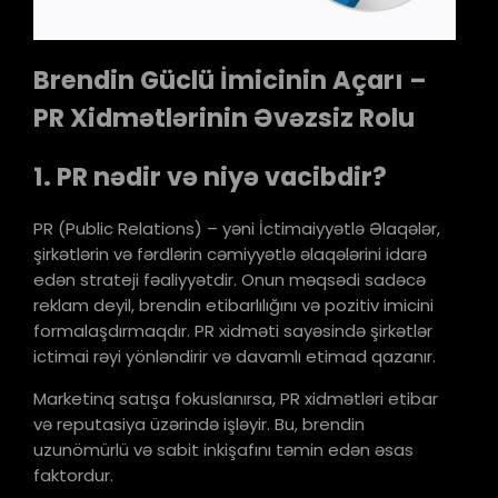
Brendin Güclü İmicinin Açarı –
PR Xidmətlərinin Əvəzsiz Rolu
1. PR nədir və niyə vacibdir?
PR (Public Relations) – yəni İctimaiyyətlə Əlaqələr,
şirkətlərin və fərdlərin cəmiyyətlə əlaqələrini idarə
edən strateji fəaliyyətdir. Onun məqsədi sadəcə
reklam deyil, brendin etibarlılığını və pozitiv imicini
formalaşdırmaqdır. PR xidməti sayəsində şirkətlər
ictimai rəyi yönləndirir və davamlı etimad qazanır.
Marketinq satışa fokuslanırsa, PR xidmətləri etibar
və reputasiya üzərində işləyir. Bu, brendin
uzunömürlü və sabit inkişafını təmin edən əsas
faktordur.