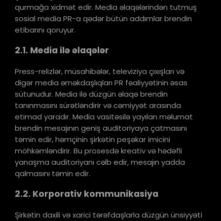
qurmağa xidmət edir. Media əlaqələrindən tutmuş
sosial media PR-a qədər bütün addımlar brendin
etibarını qoruyur.
2.1. Media ilə əlaqələr
Press-relizlər, müsahibələr, televiziya çıxışları və
digər media əməkdaşlıqları PR fəaliyyətinin əsas
sütunudur. Media ilə düzgün əlaqə brendin
tanınmasını sürətləndirir və cəmiyyət arasında
etimad yaradır. Media vasitəsilə yayılan məlumat
brendin mesajının geniş auditoriyaya çatmasını
təmin edir, həmçinin şirkətin peşəkar imicini
möhkəmləndirir. Bu prosesdə kreativ və hədəfli
yanaşma auditoriyanı cəlb edir, mesajın yadda
qalmasını təmin edir.
2.2. Korporativ kommunikasiya
Şirkətin daxili və xarici tərəfdaşlarla düzgün ünsiyyəti