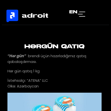
EN
HƏRGÜN QATIQ
“Hər gün”
brendi üçün hazırladığımız qatıq
qabalaşdırması.
Hər gün qatıq 1 kg
İstehsalçı: “ATENA” LLC
Ölkə: Azərbaycan