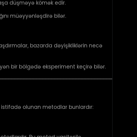
 başa düşməyə kömək edir.
ğını müəyyənləşdirə bilər.
şdırmalar, bazarda dəyişikliklərin necə
yən bir bölgədə eksperiment keçirə bilər.
────────────────────────────────────────────
istifadə olunan metodlar bunlardır:
todlardır. Bu metod vasitəsilə