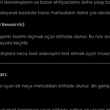
ri davranışlarını və bazar ehtiyaclarını daha yaxşı
 izləyərək bazarda hansı məhsulların daha çox alındı
 Research):
nin təsirini ölçmək üçün istifadə olunur. Bu növ ara
ata keçirilir.
 satışlara necə təsir edəcəyini test etmək üçün müəy
─────────────────────────────────────────────
rı:
i üçün bir neçə metoddan istifadə olunur. Ən geniş 
 məlumat toplamaq üçün istifadə edilən ən yaygın me