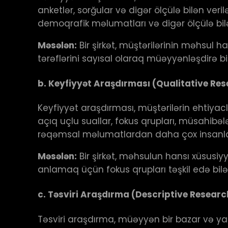
anketlər, sorğular və digər ölçülə bilən ver
demoqrafik məlumatları və digər ölçülə bilə
Məsələn:
Bir şirkət, müştərilərinin məhsul
tərəflərini sayısal olaraq müəyyənləşdirə bil
b.
Keyfiyyət Araşdırması (Qualitative Res
Keyfiyyət araşdırması, müştərilərin ehtiyacl
açıq uçlu suallar, fokus qrupları, müsahibə
rəqəmsal məlumatlardan daha çox insanların f
Məsələn:
Bir şirkət, məhsulun hansı xüsus
anlamaq üçün fokus qrupları təşkil edə bilə
c.
Təsviri Araşdırma (Descriptive Researc
Təsviri araşdırma, müəyyən bir bazar və y