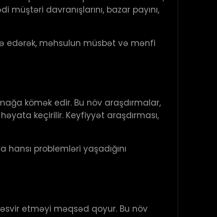
di müştəri davranışlarını, bazar payını,
fadə edərək, məhsulun müsbət və mənfi
nlamağa kömək edir. Bu növ araşdırmalar,
əyata keçirilir. Keyfiyyət araşdırması,
 hansı problemləri yaşadığını
təsvir etməyi məqsəd qoyur. Bu növ