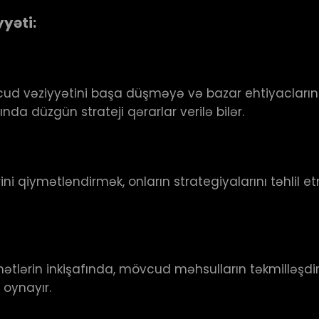
yəti:
d vəziyyətini başa düşməyə və bazar ehtiyaclarını, m
a düzgün strateji qərarlar verilə bilər.
ərini qiymətləndirmək, onların strategiyalarını təhl
ətlərin inkişafında, mövcud məhsulların təkmilləşdir
 oynayır.