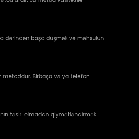
ni daha dərindən başa düşmək və məhsulun
r metoddur. Birbaşa və ya telefon
rının təsiri olmadan qiymətləndirmək
────────────────────────────────────────────