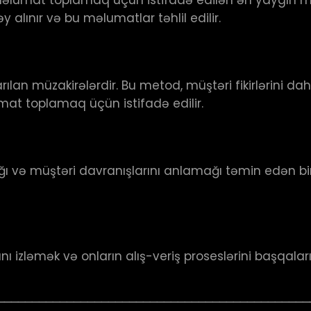
 alınır və bu məlumatlar təhlil edilir.
 aparılan müzakirələrdir. Bu metod, müştəri fikirləri
at toplamaq üçün istifadə edilir.
 və müştəri davranışlarını anlamağı təmin edən bi
ı izləmək və onların alış-veriş proseslərini başqala
─────────────────────────────────────────────