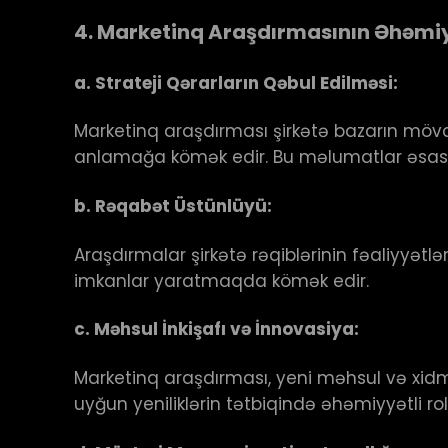
4.
Marketinq Araşdırmasının Əhəmiy
a.
Strateji Qərarların Qəbul Edilməsi:
Marketinq araşdırması şirkətə bazarın mövcu
anlamağa kömək edir. Bu məlumatlar əsasınd
b.
Rəqabət Üstünlüyü:
Araşdırmalar şirkətə rəqiblərinin fəaliyyətl
imkanlar yaratmaqda kömək edir.
c.
Məhsul İnkişafı və İnnovasiya:
Marketinq araşdırması, yeni məhsul və xidm
uyğun yeniliklərin tətbiqində əhəmiyyətli rol