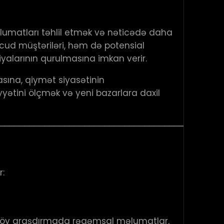
lumatları təhlil etmək və nəticədə daha
vcud müştəriləri, həm də potensial
alarının qurulmasına imkan verir.
sına, qiymət siyasətinin
yətini ölçmək və yeni bazarlara daxil
────────────────────────────────────────────
r:
u növ araşdırmada rəqəmsal məlumatlar,