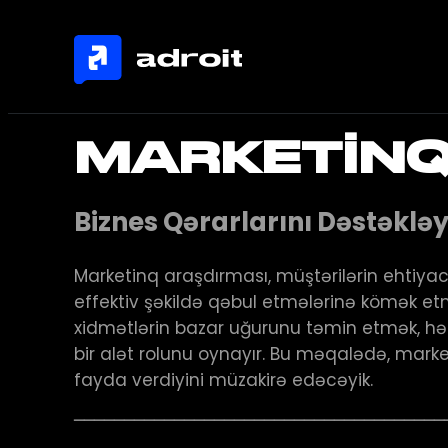
MARKETINQ
Biznes Qərarlarını Dəstəkləyə
Marketinq araşdırması, müştərilərin ehtiyacl
effektiv şəkildə qəbul etmələrinə kömək e
xidmətlərin bazar uğurunu təmin etmək, h
bir alət rolunu oynayır. Bu məqalədə, mark
fayda verdiyini müzakirə edəcəyik.
─────────────────────────────────────