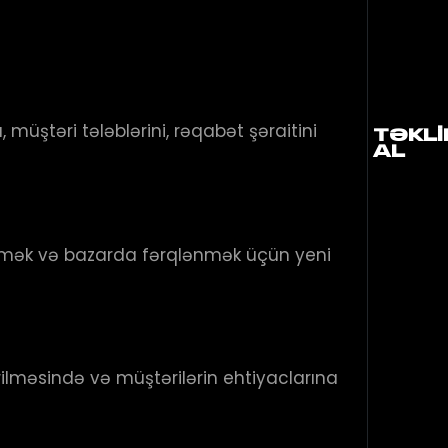
üştəri tələblərini, rəqabət şəraitini
TƏKLI
AL
il etmək və bazarda fərqlənmək üçün yeni
ilməsində və müştərilərin ehtiyaclarına