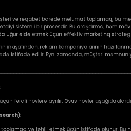
 müştəri və rəqabət barədə məlumat toplamaq, bu mə
 etdiyi sistemli bir prosesdir. Bu araşdırma, həm mö
a uğur əldə etmək üçün effektiv marketinq strategiy
in inkişafından, reklam kampaniyalarının hazırlanma
də istifadə edilir. Eyni zamanda, müştəri məmnuniy
─────────────────────────────────────────────
:
n fərqli növlərə ayrılır. Əsas növlər aşağıdakılardı
search):
r toplamaq və təhlil etmək üçün istifadə olunur. B