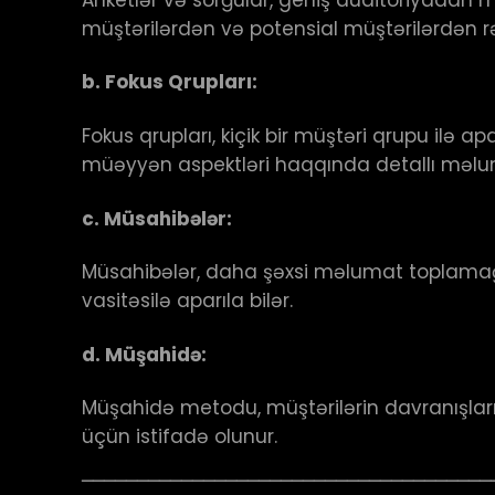
müştərilərdən və potensial müştərilərdən rəy
b.
Fokus Qrupları:
Fokus qrupları, kiçik bir müştəri qrupu ilə
müəyyən aspektləri haqqında detallı məlum
c.
Müsahibələr:
Müsahibələr, daha şəxsi məlumat toplamağı
vasitəsilə aparıla bilər.
d.
Müşahidə:
Müşahidə metodu, müştərilərin davranışların
üçün istifadə olunur.
─────────────────────────────────────