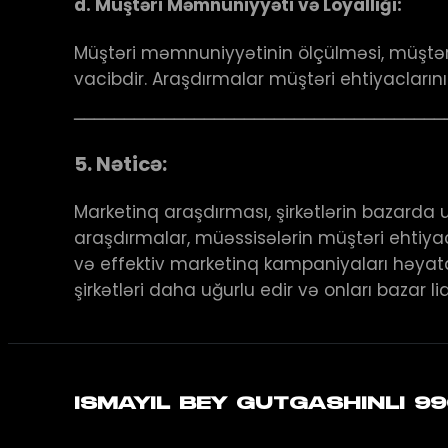
d.
Müştəri Məmnuniyyəti və Loyallığı:
Müştəri məmnuniyyətinin ölçülməsi, müştəri 
vacibdir. Araşdırmalar müştəri ehtiyacların
─────────────────────────────────────
5.
Nəticə:
Marketinq araşdırması, şirkətlərin bazarda u
araşdırmalar, müəssisələrin müştəri ehtiyac
və effektiv marketinq kampaniyaları həyata
şirkətləri daha uğurlu edir və onları bazar l
ISMAYIL BEY GUTGASHINLI 9