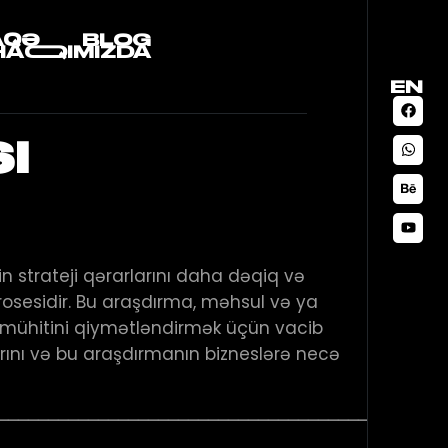
AQƏ
BLOG
HAQQIMIZDA
EN
I
in strateji qərarlarını daha dəqiq və
osesidir. Bu araşdırma, məhsul və ya
 mühitini qiymətləndirmək üçün vacib
rını və bu araşdırmanın bizneslərə necə
────────────────────────────────────────────