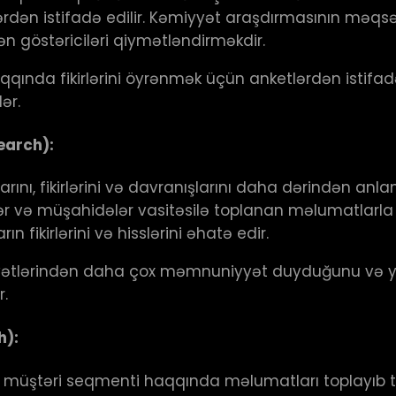
ilərdən istifadə edilir. Kəmiyyət araşdırmasının məqsə
n göstəriciləri qiymətləndirməkdir.
 haqqında fikirlərini öyrənmək üçün anketlərdən isti
ər.
earch):
arını, fikirlərini və davranışlarını daha dərindən a
lər və müşahidələr vasitəsilə toplanan məlumatlarla h
ikirlərini və hisslərini əhatə edir.
iyyətlərindən daha çox məmnuniyyət duyduğunu və ya
r.
h):
a müştəri seqmenti haqqında məlumatları toplayıb 