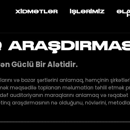
XIDMƏTLƏR
İŞLƏRIMIZ
ƏL
 ARAŞDIRMAS
n Güclü Bir Alətidir.
arını və bazar şərtlərini anlamaq, həmçinin şirkətlər
tmək məqsədilə toplanan məlumatları təhlil etmək pr
ədəf auditoriyanın maraqlarını anlamaq və rəqabət
etinq araşdırmasının nə olduğunu, növlərini, metodla
─────────────────────────────────────────────