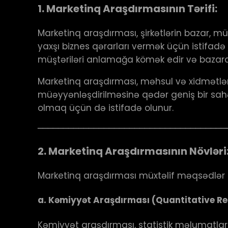
1.
Marketinq Araşdırmasının Tərifi:
Marketinq araşdırması, şirkətlərin bazar,
yaxşı biznes qərarları vermək üçün istifadə
müştəriləri anlamağa kömək edir və bazard
Marketinq araşdırması, məhsul və xidmətlər
müəyyənləşdirilməsinə qədər geniş bir sahə
olmaq üçün də istifadə olunur.
─────────────────────────────────────
2.
Marketinq Araşdırmasının Növləri
Marketinq araşdırması müxtəlif məqsədlər üçü
a.
Kəmiyyət Araşdırması (Quantitative Re
Kəmiyyət araşdırması, statistik məlumatla