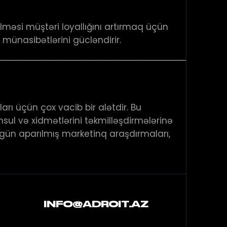
lməsi müştəri loyallığını artırmaq üçün
münasibətlərini gücləndirir.
────────────────────────────────────────────
rı üçün çox vacib bir alətdir. Bu
sul və xidmətlərini təkmilləşdirmələrinə
zgün aparılmış marketinq araşdırmaları,
INFO@ADROIT.AZ