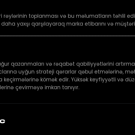
rəylərinin toplanması və bu məlumatların təhlil edi
ı daha yaxşı qarşılayaraq marka etibarını və müştəri 
─────────────────────────────────────────────
ğur qazanmaları və rəqabət qabiliyyətlərini artırmala
larına uyğun strateji qərarlar qəbul etmələrinə, məh
 keçirmələrinə kömək edir. Yüksək keyfiyyətli və dü
iderinə çevirməyə imkan tanıyır.
9C